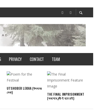
S
PRIVACY
CONTACT
TEAM
UTSHOBER LEKHA (উৎসবের
লেখা)
THE FINAL IMPRISONMENT
AAMAR MUKTI K
(অবশেষে বন্দী-ই হতে চাই)
POTH (আমার মুক্তি 