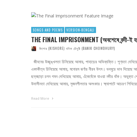
SONGS AND POEMS
VERSION-BENGALI
THE FINAL IMPRISONMENT (অবশেষে বন্দী-ই হ
কিশোর (KISHORE) বনিক চৌধুরী (BANIK CHOWDHURY)
জীবনের উচ্ছৃঙ্খলতা চিনিয়েছে আমায়, পাহাড়ের অভিব্যক্তি। শূণ্যতা দেখিয়ে
একাকীত্ব চিনিয়েছে আমায়, মনোরম ঝর্ণার নীরব উৎস। ভবঘুরে ভাব দিয়েছে আম
ছন্নছাড়া চলন গমন দেখিয়েছে আমায়, এঁকেবেঁকে যাওয়া নদীর বাঁক। অভুক্ত প
উদাসীনতা দেখিয়েছে আমায়, সৃজনশীলতার অলংকার। ক্ষ্যাপাটে আচরণ শিখিয়
Read More