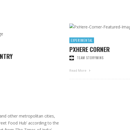
EXPERIMENTAL
PXHERE CORNER
UNTRY
TEAM STORYMINS
Read More
d other metropolitan cities,
Street Food Hub’ according to the
rt from ‘The Times of India’.