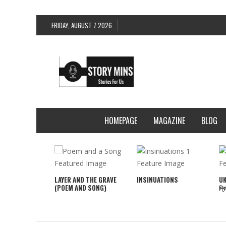
FRIDAY, AUGUST 7 2026
HOMEPAGE
MAGAZINE
BLOG
LAYER AND THE GRAVE
INSINUATIONS
UK
(POEM AND SONG)
দ্ব
UKTI KHONJAAR
 মুক্তি খোঁজার পথ)