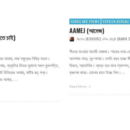
SONGS AND POEMS
VERSION-BENGALI
AAMEJ (আমেজ)
তে চাই)
কিশোর (KISHORE) বনিক চৌধুরী (BANI
শীতের হাওয়ায় সাহেবী মেজাজ। শহরের তাক-য়
ছে আমায়, মাঝ সমুদ্রের নিবিড় বহতা।
অপেক্ষার গায়ে, ঘুম শানায়। চলতি বছর হচ্ছে 
ায়, প্রকৃতির ভিতর লুকানো সকল ব্যুৎপত্তি,
ফিরবে, স্বাভাবিক। ব্যস্ত হয়ে যাবে শ্যাম্পেন
েট চিনিয়েছে আমায়, মাটির রূঢ় গন্ধ।
ক্রুশের কাছে- চোখের ছাদে ইচ্ছে খিল। …
েছে আমায়, …
Read More