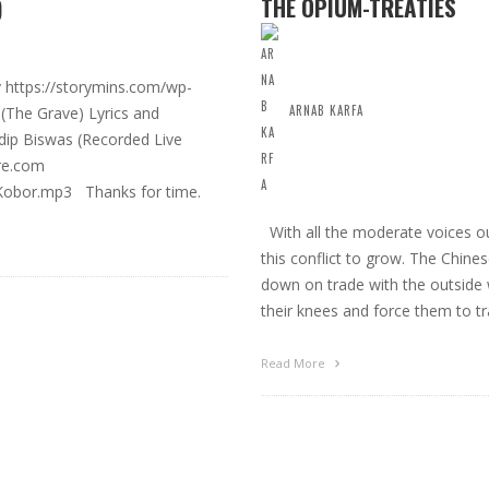
)
THE OPIUM-TREATIES
 https://storymins.com/wp-
ARNAB KARFA
The Grave) Lyrics and
adip Biswas (Recorded Live
re.com
/Kobor.mp3 Thanks for time.
With all the moderate voices out
this conflict to grow. The Chine
down on trade with the outside w
their knees and force them to t
Read More