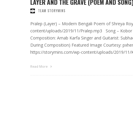
LAYER AND THE GRAVE (POEM AND SONG
TEAM STORYMINS
Pralep (Layer) – Modern Bengali Poem of Shreya Roy
content/uploads/2019/11/Pralep.mp3 Song – Kobor (
Composition: Arnab Karfa Singer and Guitarist: Subh
During Composition) Featured Image Courtesy: pxhe
https://storymins.com/wp-content/uploads/2019/11
Read More