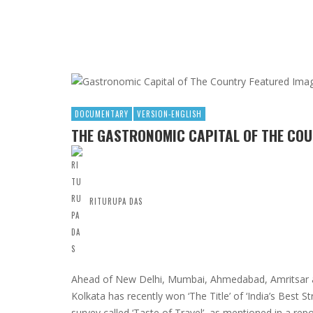
DOCUMENTARY
VERSION-ENGLISH
THE GASTRONOMIC CAPITAL OF THE CO
RITURUPA DAS
Ahead of New Delhi, Mumbai, Ahmedabad, Amritsar an
Kolkata has recently won ‘The Title’ of ‘India’s Best 
survey called ‘Taste of Travel’, as mentioned in a repo