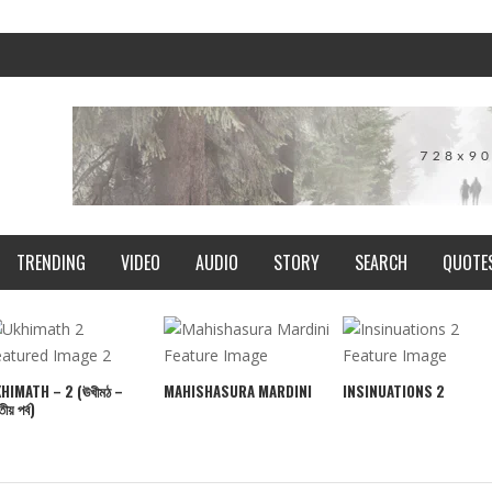
TRENDING
VIDEO
AUDIO
STORY
SEARCH
QUOTE
HIMATH – 2 (ঊখীমঠ –
MAHISHASURA MARDINI
INSINUATIONS 2
িতীয় পর্ব)