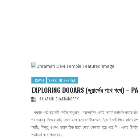
TRAVEL
VERSION-BENGALI
EXPLORING DOOARS (ডুয়ার্সের পথে পথে) – PAR
RAJARSHI CHAKRABORTY
প্রথম পর্ব: ভ্রামরী দেবীর সন্ধানে। অনেকদিন ধরেই সবাই বলাবলি করছে রিস
প্রস্তাব। নিজের বাড়ি তালা বন্ধ করে লোটাকম্বল নিয়ে রিসর্টে গিয়ে রাত্রিযা
আছি, কিন্তু এখনও ডুয়ার্স ঠিক মতো ঘোরা সেভাবে হয়ে ওঠে নি। এবার ঠিকঠাক
পড়াশুনা করে গন্তব্য …