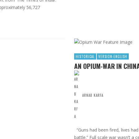
pproximately 56,727
HISTORICAL
VERSION-ENGLISH
AN OPIUM-WAR IN CHIN
ARNAB KARFA
“Guns had been fired, lives had
battle.” Full scale war wasn’t a c