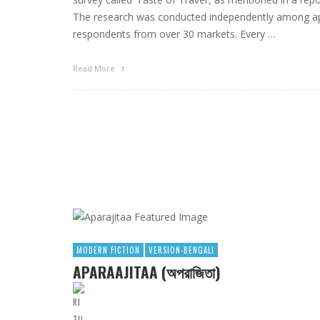
The research was conducted independently among a
respondents from over 30 markets. Every …
Read More
MODERN FICTION
VERSION-BENGALI
APARAAJITAA (অপরাজিতা)