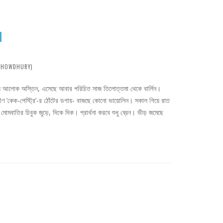
K CHOWDHURY)
ে আলোক অস্তিন, এসেছে আবার পরিচিত সাজ তিলোত্তমা থেকে বার্লিন।
ক্ষীণ ‘কেক-পেস্ট্রি’-র ঠোঁটের ডগায়- বাজছে কোনো ভায়োলিন। সকাল গিয়ে রাত
, মোমবাতির চিবুক জুড়ে, দিকে দিক। প্রার্থনা করবে শুধু ব্রেন। ভীড় জমেছে