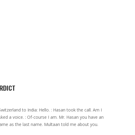
ERDICT
itzerland to India: Hello. : Hasan took the call. Am I
Asked a voice. : Of-course I am. Mr. Hasan you have an
same as the last name. Multaan told me about you.