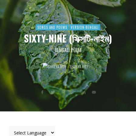
SONGS AND POEMS
VERSION-BENGALI
SIXTY-NINE (সিক্সটি-নাইন)
BENGALI POEM
SHREYA ROY