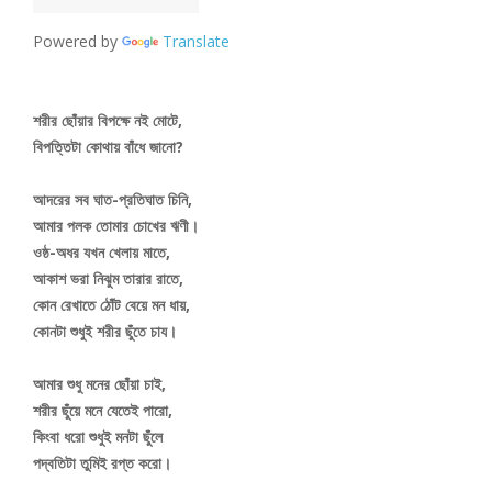
Powered by
Translate
শরীর ছোঁয়ার বিপক্ষে নই মোটে,
বিপত্তিটা কোথায় বাঁধে জানো?
আদরের সব ঘাত-প্রতিঘাত চিনি,
আমার পলক তোমার চোখের ঋণী।
ওষ্ঠ-অধর যখন খেলায় মাতে,
আকাশ ভরা নিঝুম তারার রাতে,
কোন রেখাতে ঠোঁট বেয়ে মন ধায়,
কোনটা শুধুই শরীর ছুঁতে চায।
আমার শুধু মনের ছোঁয়া চাই,
শরীর ছুঁয়ে মনে যেতেই পারো,
কিংবা ধরো শুধুই মনটা ছুঁলে
পদ্বতিটা তুমিই রপ্ত করো।