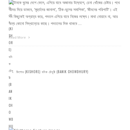
পিছুটানকে ঘুমের দেশে ফেলে, এগিয়ে যাবে অজানার উদ্দ্যেশে, চেনা খোঁজের চেষ্টায়। পথে
আদর দিয়ে ডাকবে, ‘মূহুর্তদের জানালা’, ‘ঠিক-ভুলের সমাপিকা’, ‘জীবনের পরিপাটি’। এই
সব কিছুকেই অগ্রাহ্য করে, পদতল এগিয়ে যাবে নিজের লক্ষ্যে। মাথা নোয়াবে না, আর
অন্য কোনো সিদ্ধান্তের কাছে। পদতলের দিক থাকবে …
Read More
কিশোর (KISHORE) বনিক চৌধুরী (BANIK CHOWDHURY)