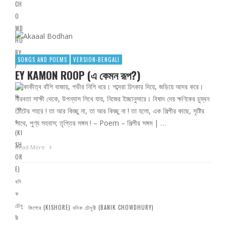
SONGS AND POEMS
VERSION-BENGALI
EY KAMON ROOP (এ কেমন রূপ?)
একাকীত্ব বাঁশি বাজায়, গভীর নিশি ধরে। শব্দেরা চিৎকার দিয়ে, জড়িয়ে আদর করে।
নীরবতা সাক্ষী থেকে, উপন্যাস লিখে যায়, নিজের ইচ্ছানুসারে। বিষাদ দেয় ক্ষণিকের চুম্বন
ঠোঁটের শহরে ! তা আর কিচ্ছু না, তা আর কিচ্ছু না ! তা হলো, এক শিল্পীর কাছে, সৃষ্টির
সাথে, পুণ্য সহবাস; তৃপ্তির সঙ্গম ! – Poem – শিল্পীর সঙ্গম | …
Read More
কিশোর (KISHORE) বনিক চৌধুরী (BANIK CHOWDHURY)