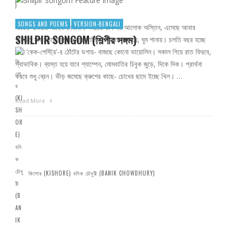
SONGS AND POEMS
VERSION-BENGALI
শীতের হাওয়ায় সাহেবী মেজাজ। শহরের তাক-য়ে আলোক অস্তিন, এসেছে আবার
SHILPIR SONGOM (শিল্পীর সঙ্গম)
পরিচিত সাজ তিলোত্তমা থেকে বার্লিন। অপেক্ষার গায়ে, ঘুম শানায়। চলতি বছর হচ্ছে
ক্ষীণ ‘কেক-পেস্ট্রি’-র ঠোঁটের ডগায়- বাজছে কোনো ভায়োলিন। সকাল গিয়ে রাত ফিরবে,
স্বাভাবিক। ব্যস্ত হয়ে যাবে শ্যাম্পেন, মোমবাতির চিবুক জুড়ে, দিকে দিক। প্রার্থনা
করবে শুধু ব্রেন। ভীড় জমেছে ক্রুশের কাছে- চোখের ছাদে ইচ্ছে খিল। …
Read More
কিশোর (KISHORE) বনিক চৌধুরী (BANIK CHOWDHURY)