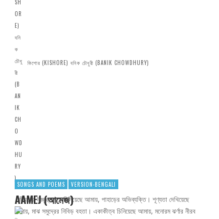
কিশোর (KISHORE) বনিক চৌধুরী (BANIK CHOWDHURY)
SONGS AND POEMS
VERSION-BENGALI
AAMEJ (আমেজ)
জীবনের উচ্ছৃঙ্খলতা চিনিয়েছে আমায়, পাহাড়ের অভিব্যক্তি। শূণ্যতা দেখিয়েছে
আমায়, মাঝ সমুদ্রের নিবিড় বহতা। একাকীত্ব চিনিয়েছে আমায়, মনোরম ঝর্ণার নীরব