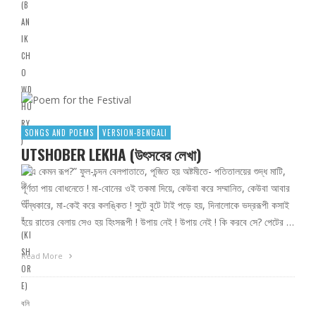
SONGS AND POEMS
VERSION-BENGALI
UTSHOBER LEKHA (উৎসবের লেখা)
“এ কেমন রূপ?” ফুল-চন্দন বেলপাতাতে, পূজিত হয় অষ্টমীতে- পতিতালয়ের শুদ্ধ মাটি,
পূর্ণতা পায় বোধনেতে ! মা-বোনের ওই তকমা দিয়ে, কেউবা করে সম্মানিত, কেউবা আবার
অন্ধকারে, মা-কেই করে কলঙ্কিত ! সুটে বুটে টাই পড়ে হয়, দিনালোকে ভদ্ররূপী কসাই
হয়ে রাতের বেলায় সেও হয় হিংসরূপী ! উপায় নেই ! উপায় নেই ! কি করবে সে? পেটের …
Read More