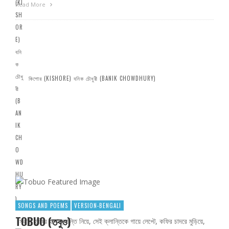
Read More
কিশোর (KISHORE) বনিক চৌধুরী (BANIK CHOWDHURY)
SONGS AND POEMS
VERSION-BENGALI
TOBUO (তবুও)
সন্ধ্যা হাজির হবে ক্লান্তি নিয়ে, সেই ক্লান্তিকে গায়ে লেপ্টে, কফির চাদরে মুড়িয়ে,