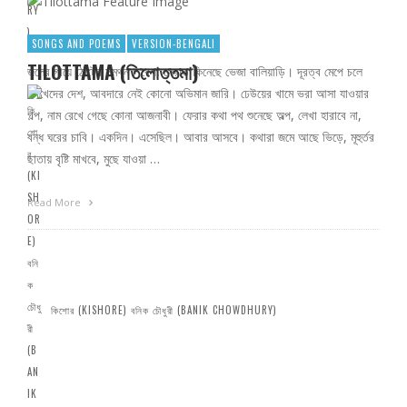
SONGS AND POEMS
VERSION-BENGALI
TILOTTAMA (তিলোত্তমা)
জলের গায়ে ঠোঁটের সমর্থন। বেশ, স্রোত কিনেছে ভেজা বালিয়াড়ি। দূরত্ব মেপে চলে
চোখেদের দেশ, আবদারে নেই কোনো অভিমান জারি। ঢেউয়ের খামে ভরা আসা যাওয়ার
গল্প, নাম রেখে গেছে কোনা আজনাবী। ফেরার কথা পথ শুনেছে অল্প, লেখা হারাবে না,
বন্ধ ঘরের চাবি। একদিন। এসেছিল। আবার আসবে। কথারা জমে আছে ভিড়ে, মূহুর্তর
ছাতায় বৃষ্টি মাখবে, মুছে যাওয়া …
Read More
কিশোর (KISHORE) বনিক চৌধুরী (BANIK CHOWDHURY)