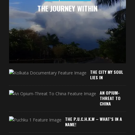
THE JOURNEY WITHIN
THE CITY MY SOUL
LIES IN
AN OPIUM-
THREAT TO
CHINA
THE P.U.C.H.K.W – WHAT’S IN A
NAME!