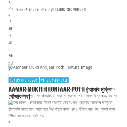
কিশোর (KISHORE) বনিক চৌধুরী (BANIK CHOWDHURY)
SONGS AND POEMS
VERSION-BENGALI
AAMAR MUKTI KHONJAAR POTH (আমার মুক্তি
এলাকায় চিঠি, ভিড়ের বাদ্যির। শহরের পেনে, যেন উৎসবের আবেগ। চিনে নাও সময়
খোঁজার পথ)
করে, পরিযায়ী রাস্তা, সব রাস্তাতেই, সাজানো সৃজনের গেট। ভিন্ন ভিন্ন রঙে, যত সব
প্রেমের মিছিল। বিজ্ঞাপনের নীচেই অগুনতি সেলফি, বনধ ডেকেছে অফিসের ব্যস্ততা,
রেস্তরাঁয় লাইন হলে, তাতে ভুল কি? পাঁচের কাছে এক। পঁচিশে আর এক, মূহুর্তর জামা
সঞ্চিত হয় দেরাজে, কেউ নেয় …