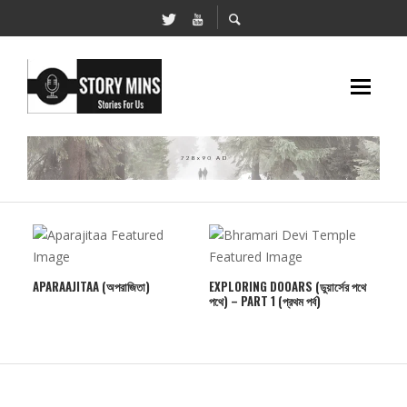
APARAAJITAA (অপরাজিতা)
EXPLORING DOOARS (ডুয়ার্সের পথে
পথে) – PART 1 (প্রথম পর্ব)
UMA