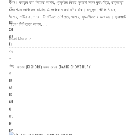
উৎস। ভবঘুরে ভাব দিয়েছে আমায়, প্রকৃতির ভিতর লুকানো সকল ব্যুৎপত্তি, ছন্নছাড়া
চলন গমন দেখিয়েছে আমায়, এঁকেবেঁকে যাওয়া নদীর বাঁক। অভুক্ত পেট চিনিয়েছে
আমায়, মাটির রূঢ় গন্ধ। উদাসীনতা দেখিয়েছে আমায়, সৃজনশীলতার অলংকার। ক্ষ্যাপাটে
আচরণ শিখিয়েছে আমায়, …
Read More
কিশোর (KISHORE) বনিক চৌধুরী (BANIK CHOWDHURY)