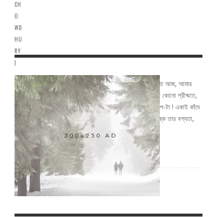
বৃষ্টি বিকেল ভিক্টোরিয়ায়, হাত ধরেছে রূপকথা। ভিজছে কোনো বর্ষাতে আজ, আমার
শহর কলকাতা। রোদ লেগেছে মনুমেন্টে, কালবৈশাখীর উষ্ণতা। পুড়ছে কোনো গ্রীষ্মতে,
সেও, আমার শহর কলকাতা। ময়দানে তে জমা আছে, বিচ্ছেদে ভরা গল্প-টা ! একাই কাঁদে
নিরবে জানো, আমার শহর কলকাতা। কফি হাউসে যত স্মৃতি , মস্তিষ্কে তার বশ্যতা,
মাঝে মাঝেই তা উগরে দেয়, আমার …
Read More